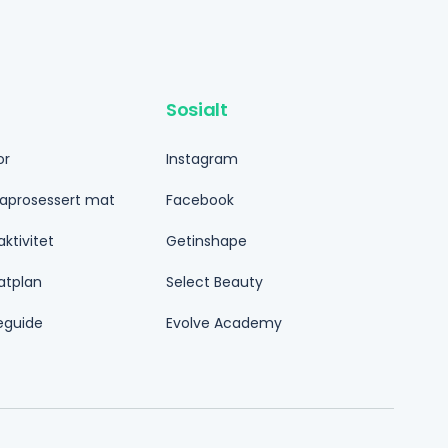
Sosialt
or
Instagram
traprosessert mat
Facebook
aktivitet
Getinshape
atplan
Select Beauty
eguide
Evolve Academy