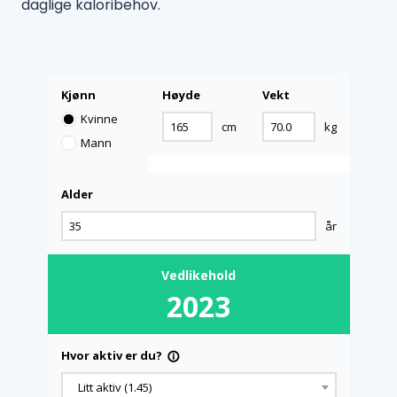
daglige kaloribehov.
Kjønn
Høyde
Vekt
Kvinne
cm
kg
Mann
Alder
år
Vedlikehold
2023
Hvor aktiv er du?
info_outline
Litt aktiv (1.45)