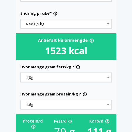
Endring pr uke*
info_outline
Ned 0,5 kg
Anbefalt kalorimengde
info_outline
1523
kcal
Hvor mange gram fett/kg ?
info_outline
1,0g
Hvor mange gram protein/kg ?
info_outline
1.6g
Protein/d
Karb/d
Fett/d
info_outline
info_outline
info_outline
70
g
111
g