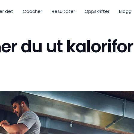
ker det
Coacher
Resultater
Oppskrifter
Blogg
ner du ut kalorifo