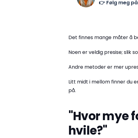
👉 Følg meg p
Det finnes mange måter å ber
Noen er veldig presise; slik s
Andre metoder er mer upresis
Litt midt i mellom finner du 
på.
"Hvor mye f
hvile?"