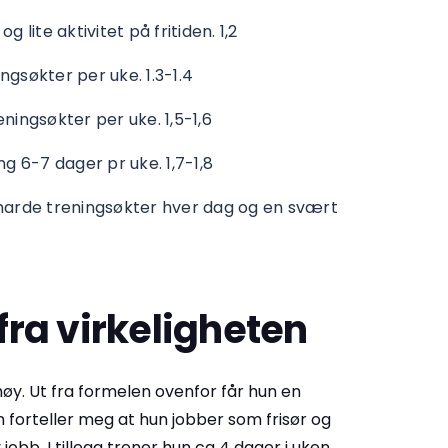
g lite aktivitet på fritiden. 1,2
ningsøkter per uke. 1.3-1.4
eningsøkter per uke. 1,5-1,6
ng 6-7 dager pr uke. 1,7-1,8
 harde treningsøkter hver dag og en svært
ra virkeligheten
høy. Ut fra formelen ovenfor får hun en
n forteller meg at hun jobber som frisør og
jobb. I tillegg trener hun ca 4 dager i uken