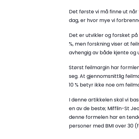
Det første vi må finne ut når
dag, er hvor mye vi forbrenner
Det er utvikler og forsket p
%, men forskning viser at fei
avhengig av både kjente og u
Størst feilmargin har formlen
seg. At gjennomsnittlig feil
10 % betyr ikke noe om feilm
I denne artikkelen skal vi 
en av de beste; Mifflin-St J
denne formelen har en tende
personer med BMI over 30 (