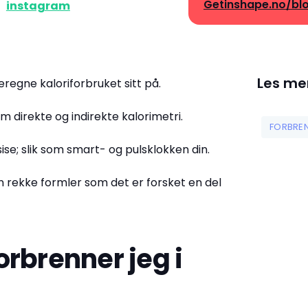
Getinshape.no/bl
å
instagram
Les me
egne kaloriforbruket sitt på.
om direkte og indirekte kalorimetri.
FORBRE
e; slik som smart- og pulsklokken din.
en rekke formler som det er forsket en del
orbrenner jeg i