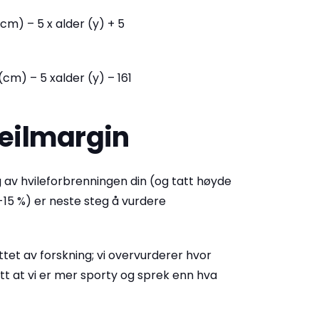
(cm) – 5 x alder (y) + 5
(cm) – 5 xalder (y) – 161
feilmargin
g av hvileforbrenningen din (og tatt høyde
-15 %) er neste steg å vurdere
ttet av forskning; vi overvurderer hvor
slett at vi er mer sporty og sprek enn hva