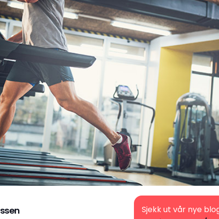
Sjekk ut vår nye blo
ssen