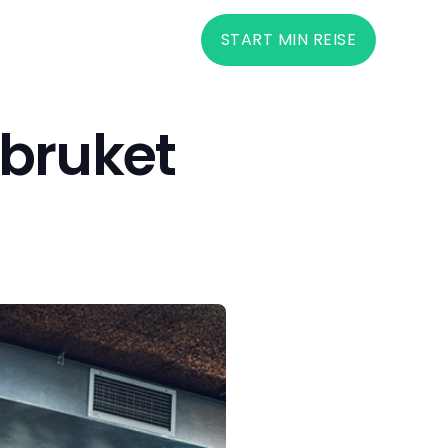
START MIN REISE
rbruket