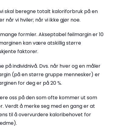
 vi skal beregne totalt kaloriforbruk på en
 når vi hviler; når vi ikke gjør noe.
å mange formler. Akseptabel feilmargin er 10
lmarginen kan være atskillig større
kjente faktorer.
e på individnivå. Dvs. når hver og en måler
margin (på en større gruppe mennesker) er
arginen for deg er på 20 %.
basere oss på den som ofte kommer ut som
eor. Verdt å merke seg med en gang er at
ns til å overvurdere kaloribehovet for
fedme).