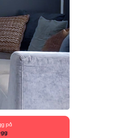
gg på
ogg