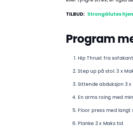
TILBUD:
StrongGlutes hje
Program me
Hip Thrust fra sofakan
Step up på stol. 3 x Ma
Sittende abduksjon 3 
En arms roing med min
Floor press med langt 
Planke 3 x Maks tid