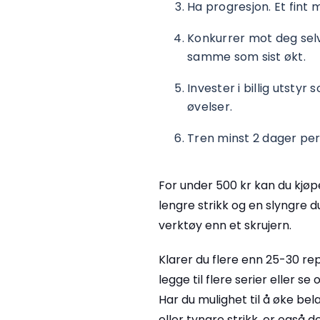
Ha progresjon. Et fint 
Konkurrer mot deg selv
samme som sist økt.
Invester i billig utstyr
øvelser.
Tren minst 2 dager per
For under 500 kr kan du kjø
lengre strikk og en slyngre
verktøy enn et skrujern.
Klarer du flere enn 25-30 re
legge til flere serier eller 
Har du mulighet til å øke bel
eller tyngre strikk, er også 