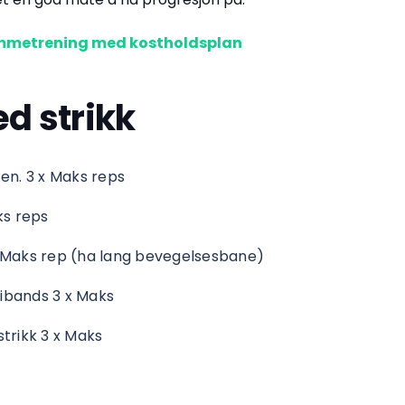
mmetrening med kostholdsplan
d strikk
ten. 3 x Maks reps
ks reps
x Maks rep (ha lang bevegelsesbane)
ibands 3 x Maks
strikk 3 x Maks