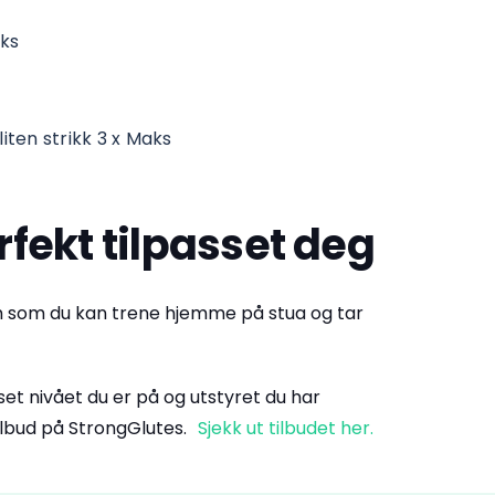
aks
iten strikk 3 x Maks
fekt tilpasset deg
m som du kan trene hjemme på stua og tar
et nivået du er på og utstyret du har
 tilbud på StrongGlutes.
Sjekk ut tilbudet her.