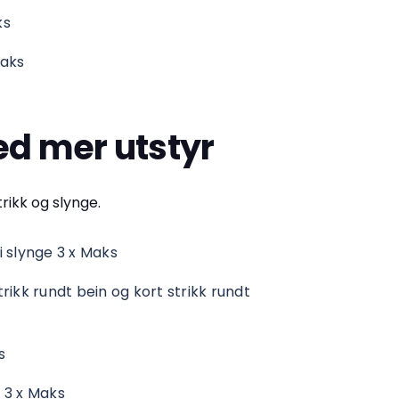
ks
Maks
d mer utstyr
ikk og slynge.
i slynge 3 x Maks
rikk rundt bein og kort strikk rundt
s
 3 x Maks