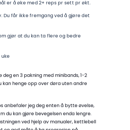
mål er å øke med 2+ reps pr sett pr økt.
. Du får ikke fremgang ved å gjøre det
 som gjør at du kan ta flere og bedre
 uke
pe deg en 3 pakning med minibands, 1-2
 du kan henge opp over døra uten andre
ps anbefaler jeg deg enten å bytte øvelse,
se om du kan gjøre bevegelsen enda lengre.
astningen ved hjelp av manualer, kettlebell
det en god måte å ha progresjon på.