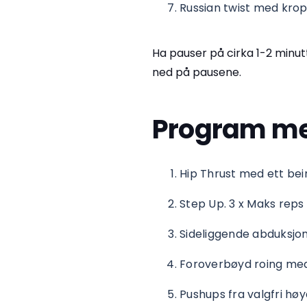
Russian twist med kro
Ha pauser på cirka 1-2 minutt
ned på pausene.
Program me
Hip Thrust med ett bei
Step Up. 3 x Maks reps
Sideliggende abduksjon
Foroverbøyd roing med
Pushups fra valgfri hø