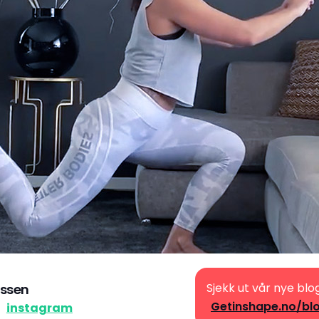
Sjekk ut vår nye blo
ssen
Getinshape.no/bl
å
instagram