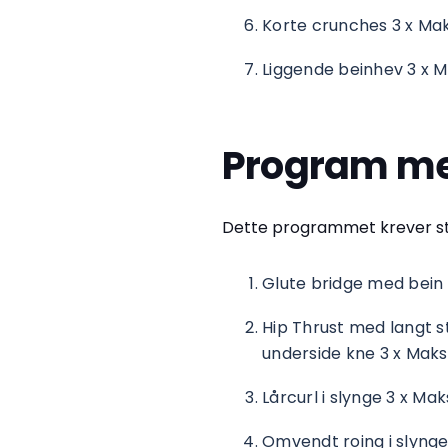
Korte crunches 3 x Ma
Liggende beinhev 3 x 
Program me
Dette programmet krever str
Glute bridge med bein 
Hip Thrust med langt st
underside kne 3 x Maks
Lårcurl i slynge 3 x Mak
Omvendt roing i slynge