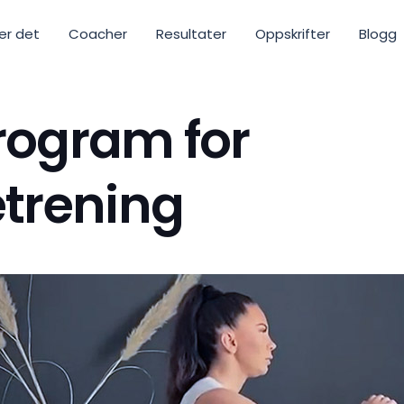
ker det
Coacher
Resultater
Oppskrifter
Blogg
rogram for
trening