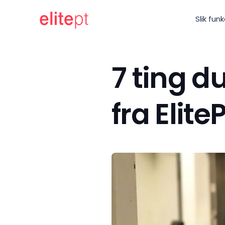
Slik fun
7 ting d
fra Elite