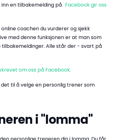
t inn en tilbakemelding på
Facebook gir oss
 online coachen du vurderer og sjekk
tive med denne funksjonen er at man som
 tilbakemeldinger. Alle står der - svart på
 skrevet om oss på Facebook.
det til å velge en personlig trener som
?
eneren i "lomma"
den personlige treneren din i lomma. Du får