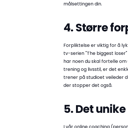
målsettingen din.
4. Større for
Forpliktelse er viktig for å l
tv-serien "The biggest loser"
har noen du skal fortelle om 
trening og livsstil, er det e
trener på studioet veileder 
der stopper det også.
5. Det unik
I vår online coaching (person