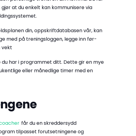
om gjør at du enkelt kan kommunisere via
dingssystemet.
holdsplanen din, oppskriftdatabasen vår, kan
lge med på treningsloggen, legge inn før-
 vekt
ene du har i programmet ditt. Dette gir en mye
ukentlige eller månedlige timer med en
pengene
 coacher
får du en skreddersydd
ogram tilpasset forutsetningene og