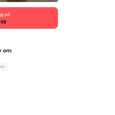
gg på
ogg
r om
NG