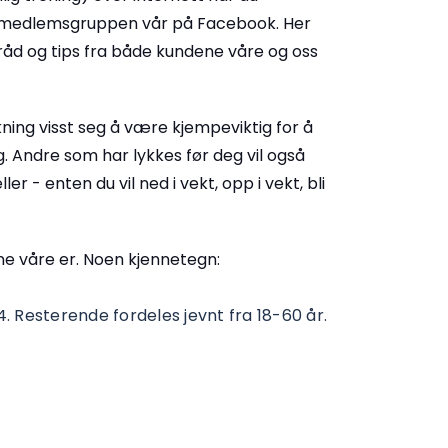
 av medlemsgruppen vår på Facebook. Her
, råd og tips fra både kundene våre og oss
kning visst seg å være kjempeviktig for å
g. Andre som har lykkes før deg vil også
r - enten du vil ned i vekt, opp i vekt, bli
e våre er. Noen kjennetegn:
. Resterende fordeles jevnt fra 18-60 år.