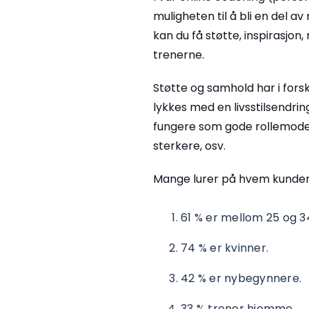
muligheten til å bli en del
kan du få støtte, inspirasjon
trenerne.
Støtte og samhold har i fors
lykkes med en livsstilsendrin
fungere som gode rollemodelle
sterkere, osv.
Mange lurer på hvem kunden
61 % er mellom 25 og 34
74 % er kvinner.
42 % er nybegynnere.
33 % trener hjemme.