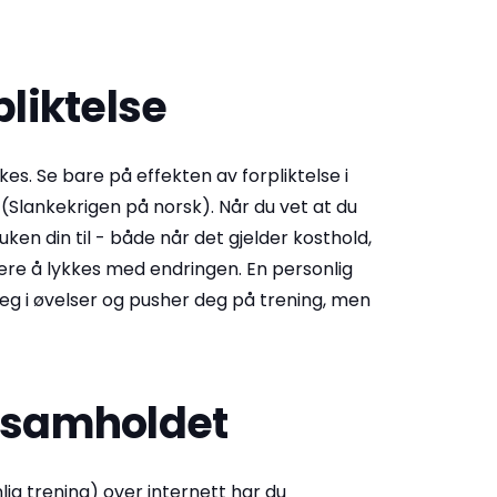
pliktelse
ykkes. Se bare på effekten av forpliktelse i
 (Slankekrigen på norsk). Når du vet at du
uken din til - både når det gjelder kosthold,
nklere å lykkes med endringen. En personlig
deg i øvelser og pusher deg på trening, men
e samholdet
lig trening) over internett har du