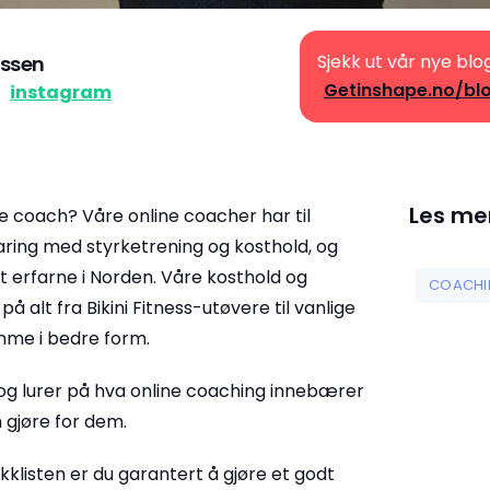
Sjekk ut vår nye blo
ssen
Getinshape.no/bl
å
instagram
Les me
e coach? Våre online coacher har til
ing med styrketrening og kosthold, og
 erfarne i Norden. Våre kosthold og
COACHI
 alt fra Bikini Fitness-utøvere til vanlige
me i bedre form.
g lurer på hva online coaching innebærer
 gjøre for dem.
kklisten er du garantert å gjøre et godt