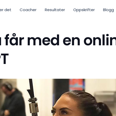
ker det
Coacher
Resultater
Oppskrifter
Blogg
u får med en onl
PT